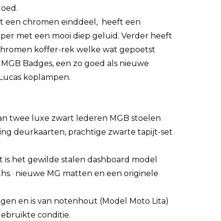
goed.
met een chromen einddeel, heeft een
per met een mooi diep geluid. Verder heeft
hromen koffer-rek welke wat gepoetst
le MGB Badges, een zo goed als nieuwe
 Lucas koplampen.
 van twee luxe zwart lederen MGB stoelen
ing deurkaarten, prachtige zwarte tapijt-set
it is het gewilde stalen dashboard model
iths. nieuwe MG matten en een originele
ngen en is van notenhout (Model Moto Lita)
gebruikte conditie.