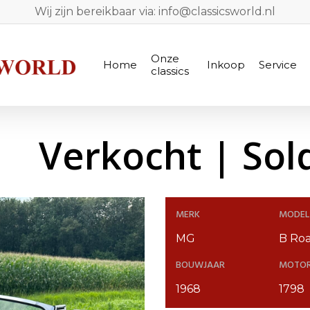
Wij zijn bereikbaar via: info@classicsworld.nl
Onze
Home
Inkoop
Service
classics
Verkocht | Sol
MERK
MODEL
MG
B Roa
BOUWJAAR
MOTO
1968
1798