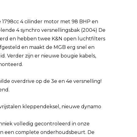
e 1798cc 4 cilinder motor met 98 BHP en
lende 4 synchro versnellingsbak (2004) De
seerd en hebben twee K&N open luchtfilters
afgesteld en maakt de MGB erg snel en
id. Verder zijn er nieuwe bougie kabels,
emonteerd.
de overdrive op de 3e en 4e versnelling!
end.
tvrijstalen kleppendeksel, nieuwe dynamo
chniek volledig gecontroleerd in onze
van een complete onderhoudsbeurt. De