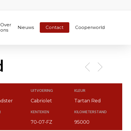
Over
Nieuws
Contact
Cooperworld
ons
d
UITVOERING
KLEUR
dster
Cabriolet
Tartan Red
R
KENTEKEN
KILOMETERSTAND
70-07-FZ
95000