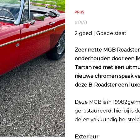
PRIJS
STAAT
2 goed | Goede staat
Zeer nette MGB Roadster 
onderhouden door een lie
Tartan red met een uitmun
nieuwe chromen spaak ve
deze B-Roadster een luxe
Deze MGB is in 19982geïm
gerestaureerd, hierbij is 
delen vakkundig hersteld
Exterieur: