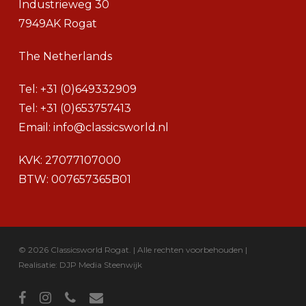
Industrieweg 30
7949AK Rogat
The Netherlands
Tel:
+31 (0)649332909
Tel:
+31 (0)653757413
Email:
info@classicsworld.nl
KVK: 27077107000
BTW: 007657365B01
© 2026 Classicsworld Rogat. | Alle rechten voorbehouden |
Realisatie: DJP Media Steenwijk
facebook
instagram
phone
email