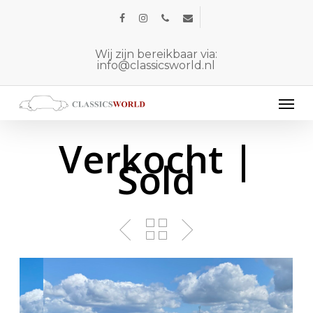
Skip
facebook
instagram
phone
email
to
main
Wij zijn bereikbaar via:
info@classicsworld.nl
content
Men
Verkocht |
Sold