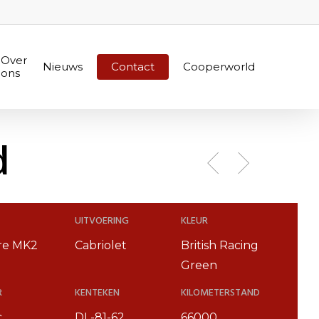
Over
Nieuws
Contact
Cooperworld
ons
d
UITVOERING
KLEUR
ire MK2
Cabriolet
British Racing
Green
R
KENTEKEN
KILOMETERSTAND
c
DL-81-62
66000