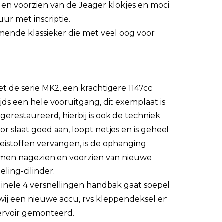
l en voorzien van de Jeager klokjes en mooi
ur met inscriptie.
nde klassieker die met veel oog voor
 de serie MK2, een krachtigere 1147cc
ds een hele vooruitgang, dit exemplaat is
erestaureerd, hierbij is ook de techniek
r slaat goed aan, loopt netjes en is geheel
loeistoffen vervangen, is de ophanging
mmen nagezien en voorzien van nieuwe
ling-cilinder.
ginele 4 versnellingen handbak gaat soepel
wij een nieuwe accu, rvs kleppendeksel en
servoir gemonteerd.