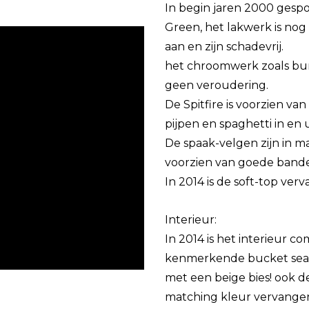
In begin jaren 2000 gespo
Green, het lakwerk is nog 
aan en zijn schadevrij.
het chroomwerk zoals bum
geen veroudering.
De Spitfire is voorzien v
pijpen en spaghetti in en u
De spaak-velgen zijn in m
voorzien van goede band
In 2014 is de soft-top ver
Interieur:
In 2014 is het interieur co
kenmerkende bucket seat
met een beige bies! ook d
matching kleur vervange