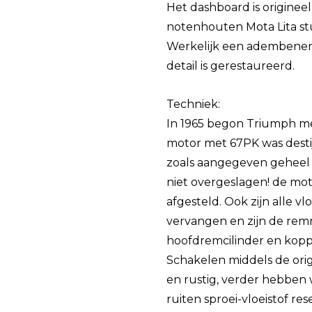
Het dashboard is originee
notenhouten Mota Lita stu
Werkelijk een adembeneme
detail is gerestaureerd.
Techniek:
In 1965 begon Triumph met
motor met 67PK was destij
zoals aangegeven geheel g
niet overgeslagen! de moto
afgesteld. Ook zijn alle v
vervangen en zijn de re
hoofdremcilinder en koppe
Schakelen middels de ori
en rustig, verder hebben 
ruiten sproei-vloeistof re