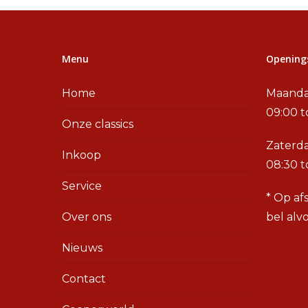
Menu
Openings
Home
Maanda
09:00 t
Onze classics
Zaterd
Inkoop
08:30 t
Service
* Op af
Over ons
bel alv
Nieuws
Contact