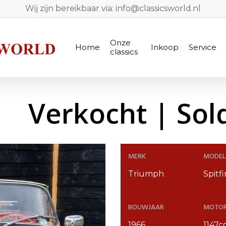
Wij zijn bereikbaar via: info@classicsworld.nl
Onze
Home
Inkoop
Service
classics
Verkocht | Sol
MERK
MODEL
Triumph
Spitf
BOUWJAAR
MOTO
1966
1147c