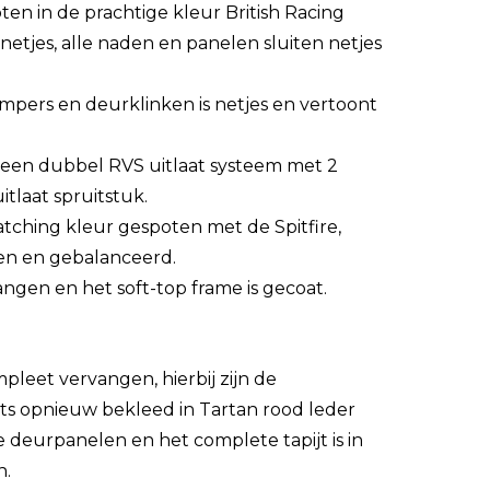
ten in de prachtige kleur British Racing
netjes, alle naden en panelen sluiten netjes
pers en deurklinken is netjes en vertoont
an een dubbel RVS uitlaat systeem met 2
itlaat spruitstuk.
atching kleur gespoten met de Spitfire,
en en gebalanceerd.
vangen en het soft-top frame is gecoat.
mpleet vervangen, hierbij zijn de
s opnieuw bekleed in Tartan rood leder
e deurpanelen en het complete tapijt is in
n.