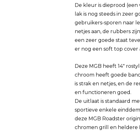
De kleur is dieprood (een
lak is nog steeds in zeer 
gebruikers-sporen naar lee
netjes aan, de rubbers zij
een zeer goede staat teven
er nog een soft top cover
Deze MGB heeft 14″ rosty
chroom heeft goede bande
is strak en netjes, en de
en functioneren goed.
De uitlaat is standaard m
sportieve enkele einddem
deze MGB Roadster origin
chromen grill en heldere