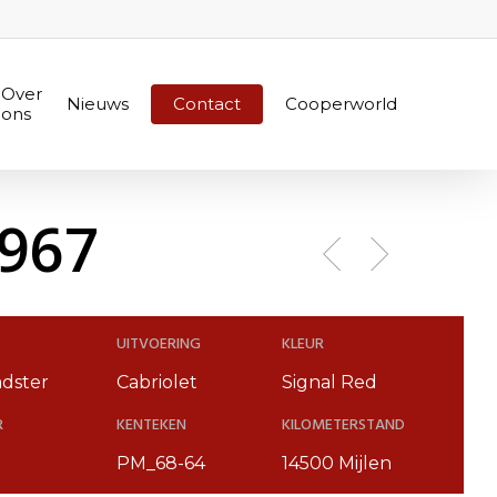
Over
Nieuws
Contact
Cooperworld
ons
1967
UITVOERING
KLEUR
dster
Cabriolet
Signal Red
R
KENTEKEN
KILOMETERSTAND
PM_68-64
14500 Mijlen