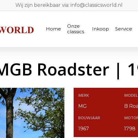
Wij zijn bereikbaar via: info@classicsworld.nl
Onze
Home
Inkoop
Service
classics
MGB Roadster | 
MERK
MODEL
MG
B Roa
BOUWJAAR
MOTO
1967
1798