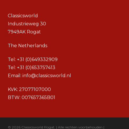
Classicsworld
Industrieweg 30
7949AK Rogat
The Netherlands
Tel:
+31 (0)649332909
Tel:
+31 (0)653757413
Email:
info@classicsworld.nl
KVK: 27077107000
BTW: 007657365B01
© 2026 Classicsworld Rogat. | Alle rechten voorbehouden |