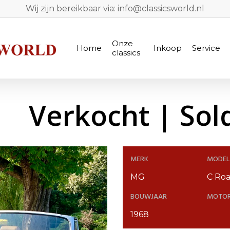
Wij zijn bereikbaar via: info@classicsworld.nl
Onze
Home
Inkoop
Service
classics
Verkocht | Sol
MERK
MODEL
MG
C Roa
BOUWJAAR
MOTO
1968