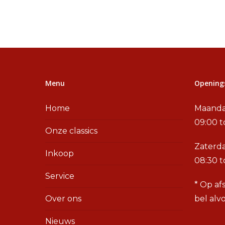
Menu
Openings
Home
Maanda
09:00 t
Onze classics
Zaterd
Inkoop
08:30 t
Service
* Op af
Over ons
bel alv
Nieuws