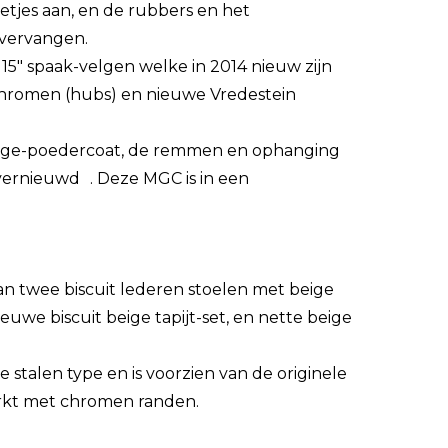
netjes aan, en de rubbers en het
 vervangen.
15″ spaak-velgen welke in 2014 nieuw zijn
hromen (hubs) en nieuwe Vredestein
 en ge-poedercoat, de remmen en ophanging
vernieuwd . Deze MGC is in een
van twee biscuit lederen stoelen met beige
euwe biscuit beige tapijt-set, en nette beige
 stalen type en is voorzien van de originele
rkt met chromen randen.