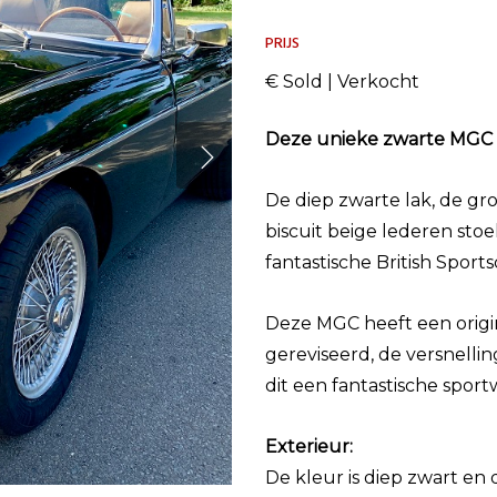
PRIJS
€ Sold | Verkocht
Deze unieke zwarte MGC R
De diep zwarte lak, de gr
biscuit beige lederen sto
fantastische British Sports
Deze MGC heeft een origine
gereviseerd, de versnelli
dit een fantastische spo
Exterieur:
De kleur is diep zwart en d