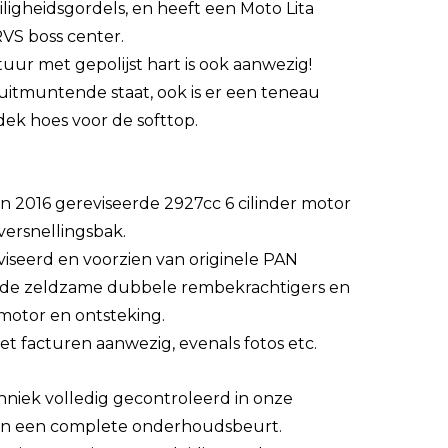
iligheidsgordels, en heeft een Moto Lita
VS boss center.
tuur met gepolijst hart is ook aanwezig!
 uitmuntende staat, ook is er een teneau
ek hoes voor de softtop.
in 2016 gereviseerde 2927cc 6 cilinder motor
versnellingsbak.
viseerd en voorzien van originele PAN
t de zeldzame dubbele rembekrachtigers en
tmotor en ontsteking.
t facturen aanwezig, evenals fotos etc.
chniek volledig gecontroleerd in onze
van een complete onderhoudsbeurt.