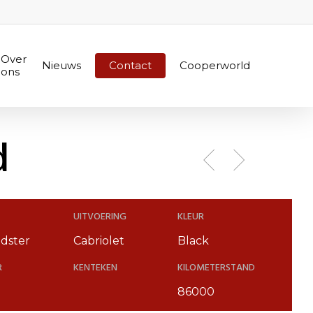
Over
Nieuws
Contact
Cooperworld
ons
d
UITVOERING
KLEUR
dster
Cabriolet
Black
R
KENTEKEN
KILOMETERSTAND
86000