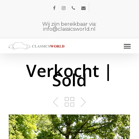
Skip
facebook
instagram
phone
email
to
main
Wij zijn bereikbaar via:
info@classicsworld.nl
content
Men
Verkocht |
Sold