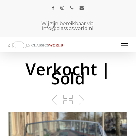
Skip
facebook
instagram
phone
email
to
main
Wij zijn bereikbaar via:
info@classicsworld.nl
content
Men
Verkocht |
Sold