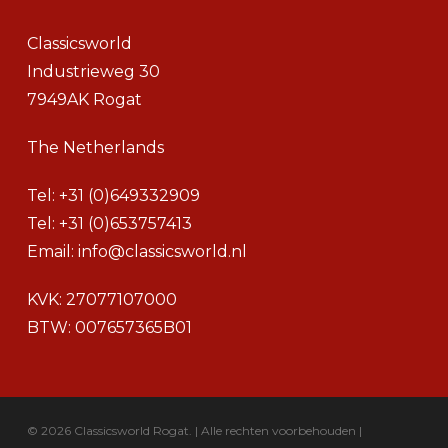
Classicsworld
Industrieweg 30
7949AK Rogat
The Netherlands
Tel:
+31 (0)649332909
Tel:
+31 (0)653757413
Email:
info@classicsworld.nl
KVK: 27077107000
BTW: 007657365B01
© 2026 Classicsworld Rogat. | Alle rechten voorbehouden |