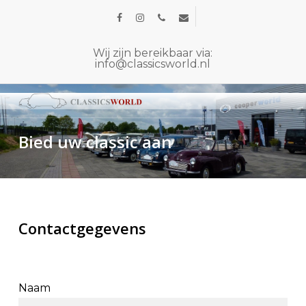
Skip
facebook
instagram
phone
email
to
main
Wij zijn bereikbaar via:
info@classicsworld.nl
content
Bied uw classic aan
Contactgegevens
Naam